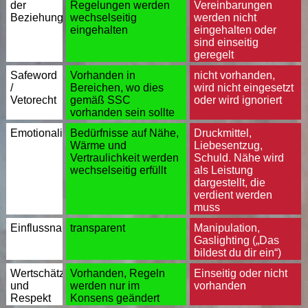
der
Regelungen werden
Vereinbarungen
Beziehung
wechselseitig
werden nicht
eingehalten
eingehalten oder
sind einseitig
geregelt
Safeword
Vorhanden in
nicht vorhanden,
/
Bereichen, wo dies
wird nicht eingesetzt
Vetorecht
gemäß SSC
oder wird ignoriert
vorhanden sein sollte
Emotionalität
Bedürfnisse auf Nähe,
Druckmittel,
Wärme und
Liebesentzug,
Vertraulichkeit werden
Schuld. Nähe wird
wechselseitig erfüllt
als Leistung
dargestellt, die
verdient werden
muss
Einflussnahme
transparent
Manipulation,
Gaslighting („Das
bildest du dir ein“)
Wertschätzung
Vorhanden, Regeln
Einseitig oder nicht
und
werden nur im
vorhanden
Respekt
Konsens geändert