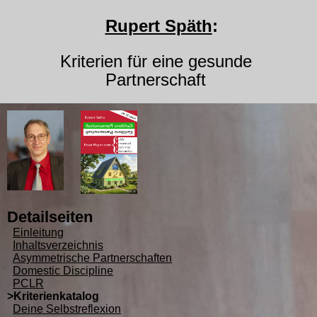
Rupert Späth
:
Kriterien für eine gesunde
Partnerschaft
Detailseiten
Einleitung
Inhaltsverzeichnis
Asymmetrische Partnerschaften
Domestic Discipline
PCLR
>Kriterienkatalog
Deine Selbstreflexion