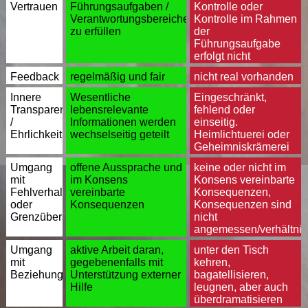
Vertrauen
Führungsaufgaben /
Kontrolle oder
Verantwortungsbereiche
Kontrolle im Rahmen
zu erfüllen
der
Führungsaufgabe
erfolgt nicht
Feedback
regelmäßig und fair
nicht real vorhanden
Innere
Wesentliche
Eingeschränkt,
Transparenz
lebensrelevante
fehlend oder
/
Informationen werden
einseitig.
Ehrlichkeit
wechselseitig geteilt
Heimlichtuerei oder
Geheimniskrämerei
Umgang
offene Aussprache und
keine oder nicht im
mit
im Konsens
Konsens vereinbarte
Fehlverhalten
vereinbarte
Konsequenzen,
oder
Konsequenzen
Konsequenzen sind
Grenzüberschreitungen
nicht
angemessen/verhältni
Umgang
aktive Arbeit daran,
unter den Tisch
mit
gegebenenfalls mit
kehren,
Beziehungsproblemen
Unterstützung externer
bagatellisieren,
Hilfe
leugnen, aber auch
überdramatisieren