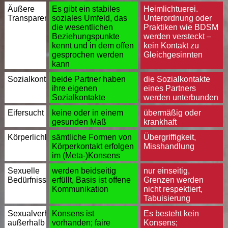
Äußere
Es gibt ein stabiles
Heimlichtuerei.
Transparenz
soziales Umfeld, das
Unterordnung oder
die wesentlichen
Praktiken wie BDSM
Beziehungspunkte
werden versteckt –
kennt und in dem offen
kein Kontakt zu
gesprochen werden
Gleichgesinnten
kann
Sozialkontakte
beide Partner haben
die Sozialkontakte
ihre eigenen
eines Partners
Sozialkontakte
werden unterbunden
Eifersucht
keine oder in einem
übermäßig oder
gesunden Maß
krankhaft
Körperlichkeit
sämtliche Formen von
Übergriffigkeit,
Körperkontakt erfolgen
Misshandlung
im (Meta-)Konsens
Sexuelle
werden beidseitig
nur einseitig,
Bedürfnisse
erfüllt, Basis ist offene
Grenzen werden
Kommunikation
nicht respektiert,
Tabuisierung
Sexualverhalten
Konsens ist
Es besteht kein
außerhalb
vorhanden; faire
Konsens;