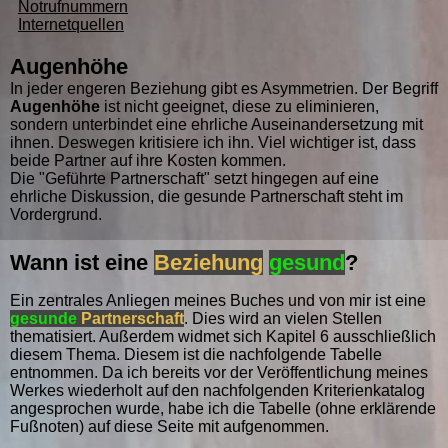
Notrufnummern
Internetquellen
Augenhöhe
In jeder engeren Beziehung gibt es Asymmetrien. Der Begriff
Augenhöhe
ist nicht geeignet, diese zu eliminieren,
sondern unterbindet eine ehrliche Auseinandersetzung mit
ihnen. Deswegen kritisiere ich ihn. Viel wichtiger ist, dass
beide Partner auf ihre Kosten kommen.
Die "Geführte Partnerschaft" setzt hingegen auf eine
ehrliche Diskussion, die gesunde Partnerschaft steht im
Vordergrund.
Wann ist eine
Beziehung
gesund
?
Ein zentrales Anliegen meines Buches und von mir ist eine
gesunde
Partnerschaft
. Dies wird an vielen Stellen
thematisiert. Außerdem widmet sich Kapitel 6 ausschließlich
diesem Thema. Diesem ist die nachfolgende Tabelle
entnommen. Da ich bereits vor der Veröffentlichung meines
Werkes wiederholt auf den nachfolgenden Kriterienkatalog
angesprochen wurde, habe ich die Tabelle (ohne erklärende
Fußnoten) auf diese Seite mit aufgenommen.