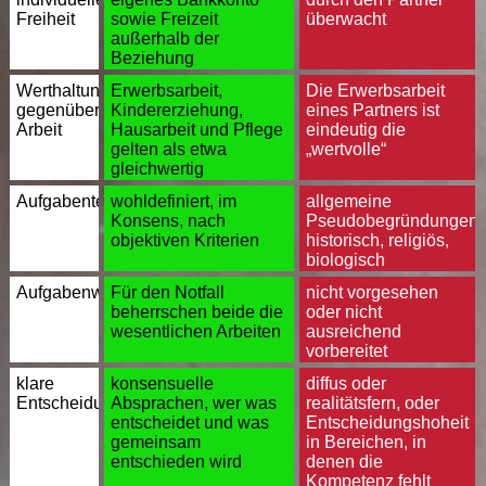
Freiheit
sowie Freizeit
überwacht
außerhalb der
Beziehung
Werthaltung
Erwerbsarbeit,
Die Erwerbsarbeit
gegenüber
Kindererziehung,
eines Partners ist
Arbeit
Hausarbeit und Pflege
eindeutig die
gelten als etwa
„wertvolle“
gleichwertig
Aufgabenteilung
wohldefiniert, im
allgemeine
Konsens, nach
Pseudobegründungen:
objektiven Kriterien
historisch, religiös,
biologisch
Aufgabenwechsel
Für den Notfall
nicht vorgesehen
beherrschen beide die
oder nicht
wesentlichen Arbeiten
ausreichend
vorbereitet
klare
konsensuelle
diffus oder
Entscheidungsbereiche
Absprachen, wer was
realitätsfern, oder
entscheidet und was
Entscheidungshoheit
gemeinsam
in Bereichen, in
entschieden wird
denen die
Kompetenz fehlt