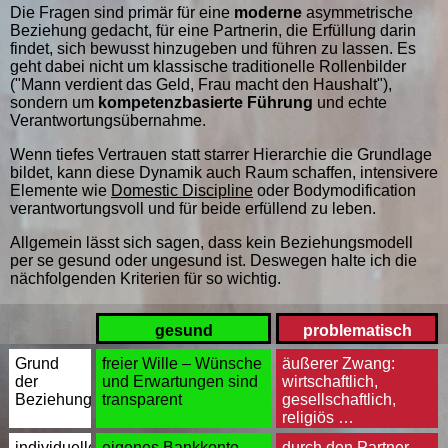
Die Fragen sind primär für eine
moderne
asymmetrische
Beziehung gedacht, für eine Partnerin, die Erfüllung darin
findet, sich bewusst hinzugeben und führen zu lassen. Es
geht dabei nicht um klassische traditionelle Rollenbilder
("Mann verdient das Geld, Frau macht den Haushalt"),
sondern um
kompetenzbasierte Führung
und echte
Verantwortungsübernahme.
Wenn tiefes Vertrauen statt starrer Hierarchie die Grundlage
bildet, kann diese Dynamik auch Raum schaffen, intensivere
Elemente wie
Domestic Discipline
oder Bodymodification
verantwortungsvoll und für beide erfüllend zu leben.
Allgemein lässt sich sagen, dass kein Beziehungsmodell
per se gesund oder ungesund ist. Deswegen halte ich die
nächfolgenden Kriterien für so wichtig.
Kriterium
gesund
problematisch
Grund
freier Wille – Wünsche
äußerer Zwang:
der
und Erwartungen sind
wirtschaftlich,
Beziehung
transparent
gesellschaftlich,
religiös …
individuelle
eigenes Bankkonto
durch den Partner