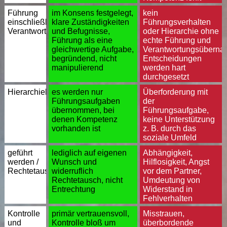
Führung
im Konsens festgelegt,
kein
einschließlich
klare Zuständigkeiten
Führungsverhalten
Verantwortungsübernahme
und Befugnisse,
oder Hierarchie ohne
Führung als eine
echte Führung und
gleichwertige Aufgabe,
Verantwortungsüberna
begründend, nicht
Entscheidungen
manipulierend
werden hart
durchgesetzt
Hierarchiekompetenz
es werden nur
Überforderung mit
Führungsaufgaben
der
übernommen, bei
Führungsaufgabe,
denen Kompetenz
keine Unterstützung
vorhanden ist
z. B. durch das
soziale Umfeld
geführt
lediglich auf eigenen
Abhängigkeit,
werden /
Wunsch und
Hilflosigkeit, Angst
Rechtetausch
widerruflich
vor dem Partner,
Rechtetausch, nicht
Umdeutung von
Entrechtung
Widerstand in
Fehlverhalten
Kontrolle
primär vertrauensvoll,
Misstrauen,
und
Kontrolle bloß um
überbordende