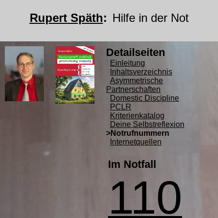
Rupert Späth
:
Hilfe in der Not
Detailseiten
Einleitung
Inhaltsverzeichnis
Asymmetrische
Partnerschaften
Domestic Discipline
PCLR
Kriterienkatalog
Deine Selbstreflexion
>Notrufnummern
Internetquellen
Im Notfall
110