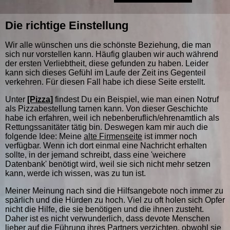
Die richtige Einstellung
Wir alle wünschen uns die schönste Beziehung, die man
sich nur vorstellen kann. Häufig glauben wir auch während
der ersten Verliebtheit, diese gefunden zu haben. Leider
kann sich dieses Gefühl im Laufe der Zeit ins Gegenteil
verkehren. Für diesen Fall habe ich diese Seite erstellt.
Unter
[Pizza]
findest Du ein Beispiel, wie man einen Notruf
als Pizzabestellung tarnen kann. Von dieser Geschichte
habe ich erfahren, weil ich nebenberuflich/ehrenamtlich als
Rettungssanitäter tätig bin. Deswegen kam mir auch die
folgende Idee: Meine
alte Firmenseite
ist immer noch
verfügbar. Wenn ich dort einmal eine Nachricht erhalten
sollte, in der jemand schreibt, dass eine 'weichere
Datenbank' benötigt wird, weil sie sich nicht mehr setzen
kann, werde ich wissen, was zu tun ist.
Meiner Meinung nach sind die Hilfsangebote noch immer zu
spärlich und die Hürden zu hoch. Viel zu oft holen sich Opfer
nicht die Hilfe, die sie benötigen und die ihnen zusteht.
Daher ist es nicht verwunderlich, dass devote Menschen
lieber auf die Führung ihres Partners verzichten, obwohl sie